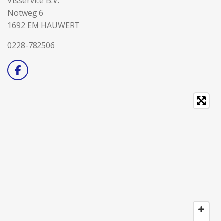
Visservice B.V.
Notweg 6
1692 EM HAUWERT
0228-782506
F
a
c
e
b
o
o
k