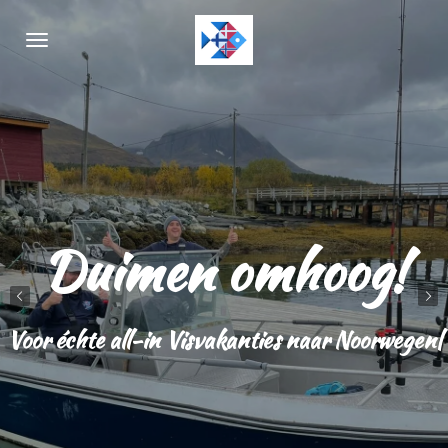
Ga
direct
naar
de
hoofdinhoud
Duimen omhoog!
Voor échte all-in Visvakanties naar Noorwegen|