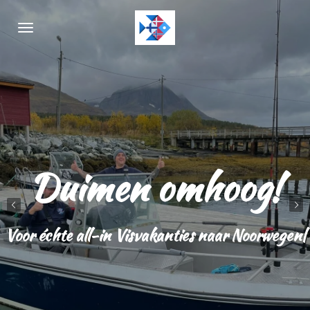
Ga
direct
naar
de
hoofdinhoud
Duimen omhoog!
Voor échte all-in Visvakanties naar Noorwegen|