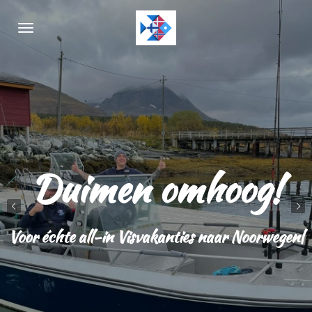
Ga
direct
naar
de
hoofdinhoud
Duimen omhoog!
Voor échte all-in Visvakanties naar Noorwegen|