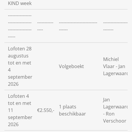
KIND week
----------------
----------------
-----------
--------------------------
-----------------
----------------
----
------
-------
-----
Lofoten 28
augustus
Michiel
tot en met
Volgeboekt
Vlaar - Jan
4
Lagerwaard
september
2026
Lofoten 4
Jan
tot en met
1 plaats
Lagerwaard
11
€2.550,-
beschikbaar
- Ron
september
Verschoor
2026