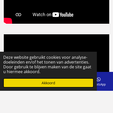
Deze website gebruikt cookies voor analyse-
doeleinden en/of het tonen van advertenties.
Door gebruik te blijven maken van de site gaat
u hiermee akkoord.
Akkoord
E-mailadres
Telefoonnummer
Facebook
WhatsApp
© 2020 - 2026 Visservice
Powered by
JouwWeb