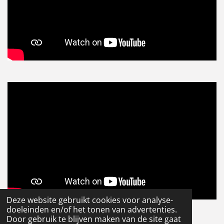
Deze website gebruikt cookies voor analyse-
© 2020 - 2026 Visservice
doeleinden en/of het tonen van advertenties.
Powered by
JouwWeb
Door gebruik te blijven maken van de site gaat