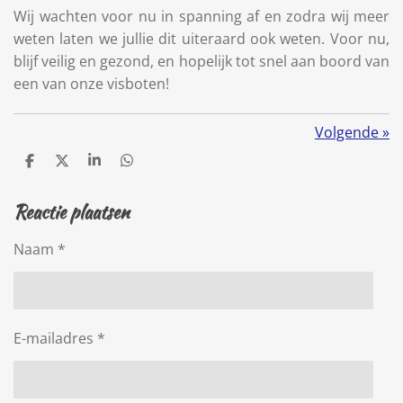
Wij wachten voor nu in spanning af en zodra wij meer
weten laten we jullie dit uiteraard ook weten. Voor nu,
blijf veilig en gezond, en hopelijk tot snel aan boord van
een van onze visboten!
Volgende
»
D
D
S
D
e
e
h
e
l
e
a
l
Reactie plaatsen
e
l
r
e
n
e
n
Naam *
E-mailadres *