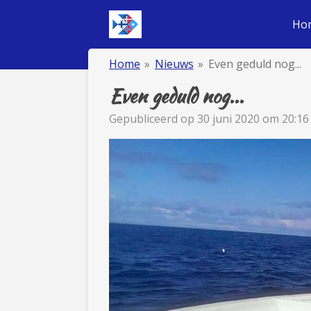
Ga
Ho
direct
naar
Home
»
Nieuws
»
Even geduld nog...
de
hoofdinhoud
Even geduld nog...
Gepubliceerd op 30 juni 2020 om 20:16