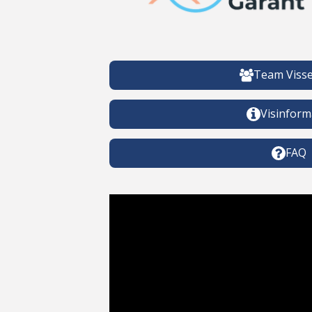
Team Visse
Visinform
FAQ