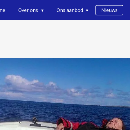
me
Over ons
Ons aanbod
Nieuws