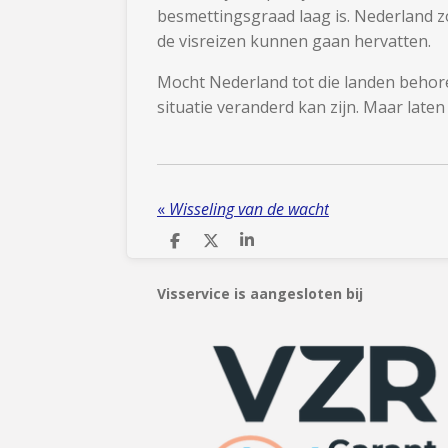
besmettingsgraad laag is. Nederland z
de visreizen
kunnen gaan hervatten.
Mocht Nederland tot die landen behore
situatie veranderd kan zijn. Maar laten
«
Wisseling van de wacht
D
D
S
e
e
h
l
e
a
Visservice is aangesloten bij
e
l
r
n
e