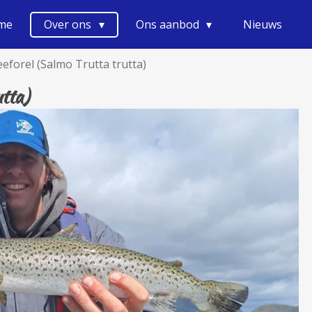
me
Over ons
Ons aanbod
Nieuws
eeforel (Salmo Trutta trutta)
tta)