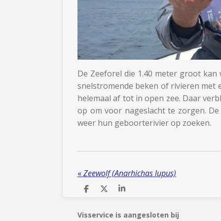
De Zeeforel die 1.40 meter groot kan w
snelstromende beken of rivieren met 
helemaal af tot in open zee. Daar verbli
op om voor nageslacht te zorgen. De 
weer hun geboorterivier op zoeken.
«
Zeewolf (Anarhichas lupus)
D
D
S
e
e
h
l
e
a
Visservice is aangesloten bij
e
l
r