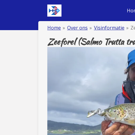
Ga
Ho
direct
naar
Home
»
Over ons
»
Visinformatie
»
Z
de
hoofdinhoud
Zeeforel (Salmo Trutta tru