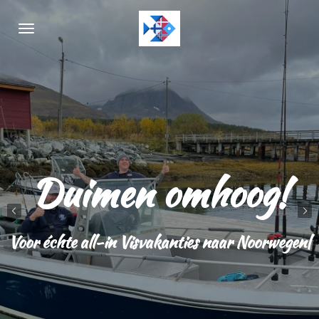
Ga
direct
naar
de
hoofdinhoud
Duimen omhoog!
Voor échte all-in Visvakanties naar Noorwegen|