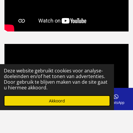
Deze website gebruikt cookies voor analyse-
doeleinden en/of het tonen van advertenties.
Door gebruik te blijven maken van de site gaat
u hiermee akkoord.
Akkoord
E-mailadres
Telefoonnummer
Facebook
WhatsApp
© 2020 - 2026 Visservice
Powered by
JouwWeb