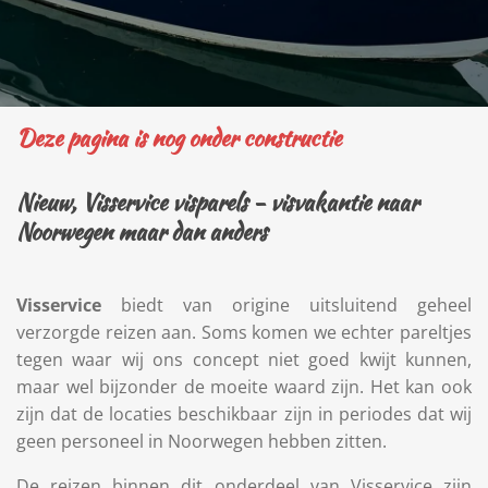
Deze pagina is nog onder constructie
Nieuw, Visservice visparels - visvakantie naar
Noorwegen maar dan anders
Visservice
biedt van origine uitsluitend geheel
verzorgde reizen aan. Soms komen we echter pareltjes
tegen waar wij ons concept niet goed kwijt kunnen,
maar wel bijzonder de moeite waard zijn. Het kan ook
zijn dat de locaties beschikbaar zijn in periodes dat wij
geen personeel in Noorwegen hebben zitten.
De reizen binnen dit onderdeel van Visservice zijn