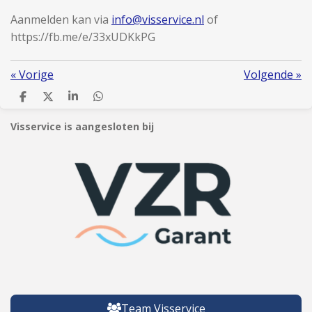
Aanmelden kan via
info@visservice.nl
of
https://fb.me/e/33xUDKkPG
«
Vorige
Volgende
»
D
D
S
D
e
e
h
e
l
e
a
l
Visservice is aangesloten bij
e
l
r
e
n
e
n
Team Visservice