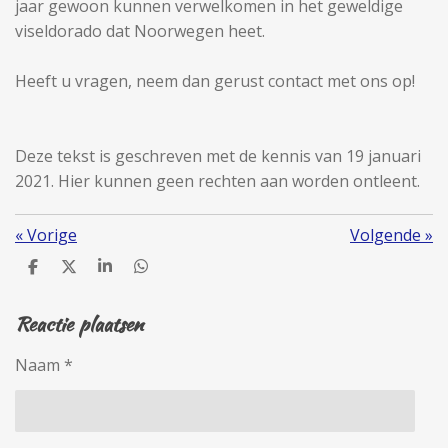
jaar gewoon kunnen verwelkomen in het geweldige
viseldorado dat Noorwegen heet.
Heeft u vragen, neem dan gerust contact met ons op!
Deze tekst is geschreven met de kennis van 19 januari
2021. Hier kunnen geen rechten aan worden ontleent.
«
Vorige
Volgende
»
D
D
S
D
e
e
h
e
l
e
a
l
Reactie plaatsen
e
l
r
e
n
e
n
Naam *