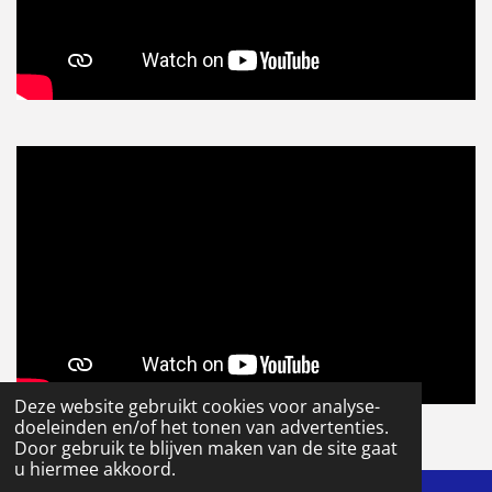
Deze website gebruikt cookies voor analyse-
© 2020 - 2026 Visservice
doeleinden en/of het tonen van advertenties.
Powered by
JouwWeb
Door gebruik te blijven maken van de site gaat
u hiermee akkoord.