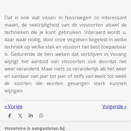
Dat is ook wat vissen in Noorwegen zo interessant
maakt, de veelzijdigheid van de vissoorten alswel de
technieken die je kunt gebruiken. Uiteraard wordt u,
daar waar nodig, door onze visgidsen begeleid in welke
techniek op welke stek en vissoort het best toepasbaar
is. Gedurende de tien weken dat verblijven in Vevang
wijzigt het aanbod van vissoorten ook doordat het
weer veranderd. Maar niets zo veranderlijk als het weer
en vandaar van jaar tot jaar of zelfs van week tot week
de soorten die worden gevangen sterk kunnen
wijzigen.
«
Vorige
Volgende
»
D
D
S
D
e
e
h
e
l
e
a
l
Visservice is aangesloten bij