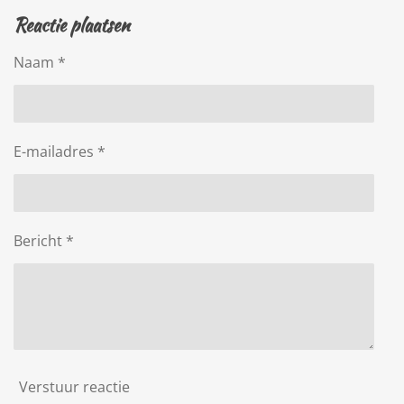
l
e
a
l
Reactie plaatsen
e
l
r
e
n
e
n
Naam *
E-mailadres *
Bericht *
Verstuur reactie