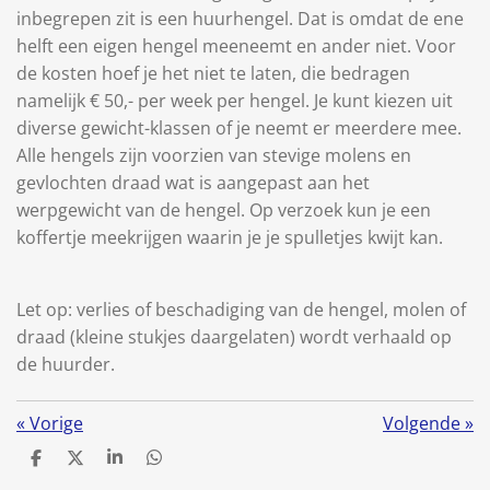
inbegrepen zit is een huurhengel. Dat is omdat de ene
helft een eigen hengel meeneemt en ander niet. Voor
de kosten hoef je het niet te laten, die bedragen
namelijk € 50,- per week per hengel. Je kunt kiezen uit
diverse gewicht-klassen of je neemt er meerdere mee.
Alle hengels zijn voorzien van stevige molens en
gevlochten draad wat is aangepast aan het
werpgewicht van de hengel. Op verzoek kun je een
koffertje meekrijgen waarin je je spulletjes kwijt kan.
Let op: verlies of beschadiging van de hengel, molen of
draad (kleine stukjes daargelaten) wordt verhaald op
de huurder.
«
Vorige
Volgende
»
D
D
S
D
e
e
h
e