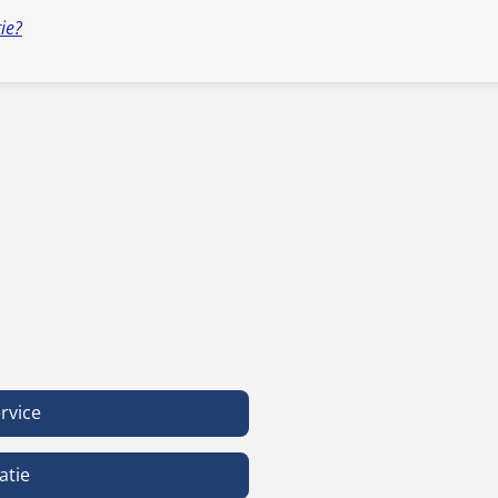
tie?
rvice
atie