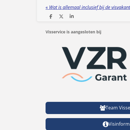
«
Wat is allemaal inclusief bij de visvakan
D
D
S
e
e
h
l
e
a
Visservice is aangesloten bij
e
l
r
n
e
Team Visse
Visinform