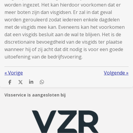
worden ingezet. Het kan hierdoor voorkomen dat er
meer boten zijn dan visgidsen. Er zal in dat geval
worden gerouleerd zodat iedereen enkele dagdelen
met de visgids mee kan. Eveneens kan het voorkomen
dat een visgids besluit aan de wal te blijven. Het is de
discretionaire bevoegdheid van de visgids ter plaatse
wanneer hij of zij acht dat dit nodig is voor een goede
uitoefening van de bedrijfsvoering.
«
Vorige
Volgende
»
D
D
S
D
e
e
h
e
l
e
a
l
Visservice is aangesloten bij
e
l
r
e
n
e
n