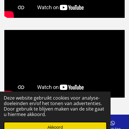
Deze website gebruikt cookies voor analyse-
© 2020 - 2026 Visservice
doeleinden en/of het tonen van advertenties.
Powered by
JouwWeb
Door gebruik te blijven maken van de site gaat
u hiermee akkoord.
Akkoord
E-mailadres
Telefoonnummer
Facebook
WhatsApp