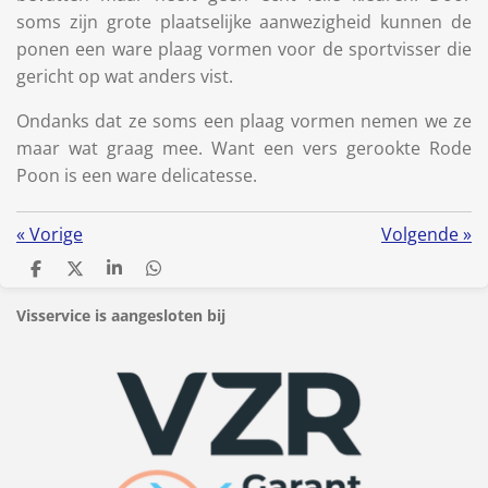
soms zijn grote plaatselijke aanwezigheid kunnen de
ponen een ware plaag vormen voor de sportvisser die
gericht op wat anders vist.
Ondanks dat ze soms een plaag vormen nemen we ze
maar wat graag mee. Want een vers gerookte Rode
Poon is een ware delicatesse.
«
Vorige
Volgende
»
D
D
S
D
e
e
h
e
l
e
a
l
Visservice is aangesloten bij
e
l
r
e
n
e
n