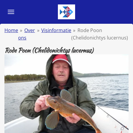
Ga
direct
naar
de
Home
»
Over
»
Visinformatie
»
Rode Poon
hoofdinhoud
ons
(Chelidonichtys lucernus)
Rode Poon (Chelidonichtys lucernus)